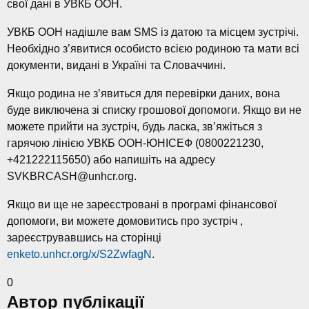
свої дані в УВКБ ООН.
УВКБ ООН надішле вам SMS із датою та місцем зустрічі.
Необхідно з’явитися особисто всією родиною та мати всі
документи, видані в Україні та Словаччині.
Якщо родина не з’явиться для перевірки даних, вона
буде виключена зі списку грошової допомоги. Якщо ви не
можете прийти на зустріч, будь ласка, зв’яжіться з
гарячою лінією УВКБ ООН-ЮНІСЕФ (0800221230,
+421222115650) або напишіть на адресу
SVKBRCASH@unhcr.org.
Якщо ви ще не зареєстровані в програмі фінансової
допомоги, ви можете домовитись про зустріч ,
зареєструвавшись на сторінці
enketo.unhcr.org/x/S2ZwfagN
.
0
Автор публікації