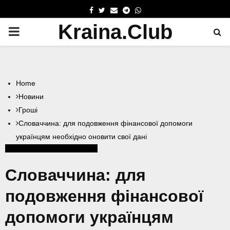
FACEBOOK
TWITTER
EMAIL
TELEGRAM
WHATSAPP
Kraina.Club
PRIMARY
MENU
Home
Новини
Гроші
Словаччина: для подовження фінансової допомоги
українцям необхідно оновити свої дані
Гроші
Допомога
Словаччина
Словаччина: для
подовження фінансової
допомоги українцям