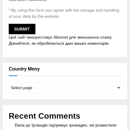
* By using this form you agree with the storage and handling
of your data by this website.
Цей сайт використовує Akismet для зменшення спаму.
Дізнайтеся, як обробляються дані ваших коментарів.
Country Meny
C
o
u
n
t
Recent Comments
r
y
Daria
до
Ірландія підтримує громадян, які розмістили
M