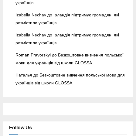
українців
e
n
Izabella.Nechay
до
Ірландія підтримує громадян, які
y
розмістили українців
Izabella.Nechay
до
Ірландія підтримує громадян, які
розмістили українців
Roman Pravorskyi
до
Безкоштовне вивчення польської
мови для українців від школи GLOSSA
Наталья
до
Безкоштовне вивчення польської мови для
українців від школи GLOSSA
Follow Us