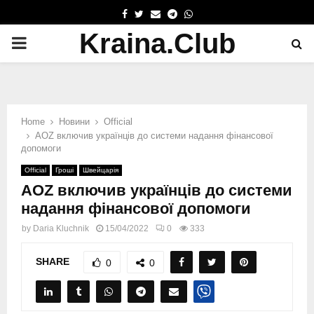
FACEBOOK
TWITTER
EMAIL
TELEGRAM
WHATSAPP
Kraina.Club
PRIMARY
MENU
Home
Новини
Official
AOZ включив українців до системи надання фінансової
допомоги
Official
Гроші
Швейцарія
AOZ включив українців до системи
надання фінансової допомоги
by
Daria Kluchnik
15/04/2022
0
333
SHARE
0
0