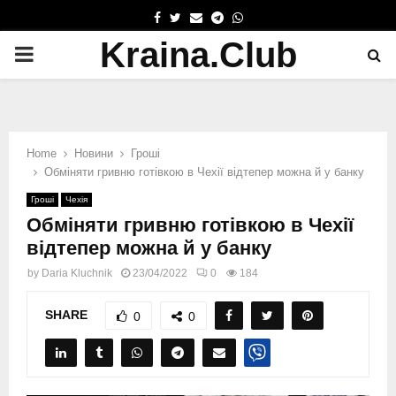
FACEBOOK
TWITTER
EMAIL
TELEGRAM
WHATSAPP
Kraina.Club
PRIMARY
MENU
Home
Новини
Гроші
Обміняти гривню готівкою в Чехії відтепер можна й у банку
Гроші
Чехія
Обміняти гривню готівкою в Чехії
відтепер можна й у банку
by
Daria Kluchnik
23/04/2022
0
184
SHARE
0
0