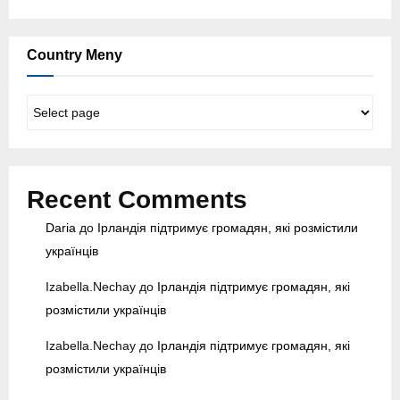
Country Meny
C
o
u
n
t
Recent Comments
r
y
Daria
до
Ірландія підтримує громадян, які розмістили
M
українців
e
n
Izabella.Nechay
до
Ірландія підтримує громадян, які
y
розмістили українців
Izabella.Nechay
до
Ірландія підтримує громадян, які
розмістили українців