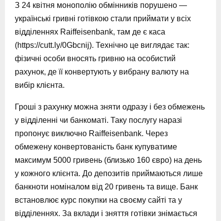
З 24 квітня монополію обмінників порушено —
українські гривні готівкою стали приймати у всіх
відділеннях Raiffeisenbank, там де є каса
(https://cutt.ly/0Gbcnij). Технічно це виглядає так:
фізичні особи вносять гривню на особистий
рахунок, де її конвертують у вибрану валюту на
вибір клієнта.
Гроші з рахунку можна зняти одразу і без обмежень
у відділенні чи банкоматі. Таку послугу наразі
пропонує виключно Raiffeisenbank. Через
обмежену конвертованість банк купуватиме
максимум 5000 гривень (близько 160 євро) на день
у кожного клієнта. До депозитів приймаються лише
банкноти номіналом від 20 гривень та вище. Банк
встановлює курс покупки на своєму сайті та у
відділеннях. За вклади і зняття готівки знімається