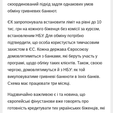
скоординований підхід задля однакових умов
обміну гривневих банкнот.
ЄК запропонувала встановити ліміт на рівні до 10
тис. грн на кожного біженця без комісії за курсом,
встановленим НБУ. Для обміну потрібно
підтвердити, що особа користується тимчасовим
захистом в ЄС. Кожна держава Євросоюзу
домовлятиметься з банками, які беруть участь у
програмі, щодо обліку таких клієнтів. Також, своєю
чергою, домовлятимуться й з НБУ: як той
викуповуватиме гривневі банкноти в їхніх банків.
Схема має працювати три місяці.
Надзвичайно важливою є і та новина, що
європейські фінустанови вже говорять про
готовність кредитувати тих українських біженців, які