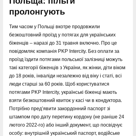
Польща: пільги
пролонгують
Тим часом у Польщі вкотре продовжили
безкоштовний проїзд у потягах для українських
біженців – наразі до 31 травня включно. Про це
повідомляє компанія PKP Intercity. Без оплати за
проїзд їздити потягами польської залізниці можуть
такі категорії біженців з України, як жінки, діти віком
до 18 років, інваліди незалежно від віку і статі, всі
люди старші за 60 років. Щоб користуватися
потягами PKP Intercity, українські біженці мають
взяти безкоштовний квиток у касі чи в кондуктора.
Потрібно пред’явити закордонний паспорт зі
штампом про дату перетину кордону (не раніше 24
лютого 2022-го) або інший документ, що посвідчує
особу: внутрішній український паспорт, водійське