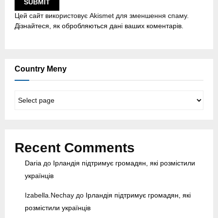
Цей сайт використовує Akismet для зменшення спаму.
Дізнайтеся, як обробляються дані ваших коментарів.
Country Meny
C
o
u
n
t
Recent Comments
r
y
Daria
до
Ірландія підтримує громадян, які розмістили
M
українців
e
n
Izabella.Nechay
до
Ірландія підтримує громадян, які
y
розмістили українців