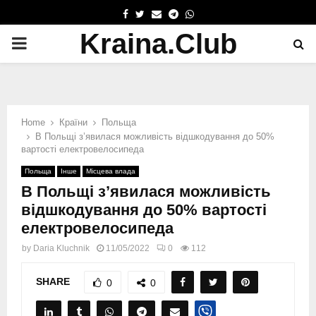
FACEBOOK
TWITTER
EMAIL
TELEGRAM
WHATSAPP
Kraina.Club
PRIMARY
MENU
Home
Країни
Польща
В Польщі з’явилася можливість відшкодування до 50%
вартості електровелосипеда
Польща
Інше
Місцева влада
В Польщі з’явилася можливість
відшкодування до 50% вартості
електровелосипеда
by
Daria Kluchnik
11/05/2022
0
112
SHARE
0
0