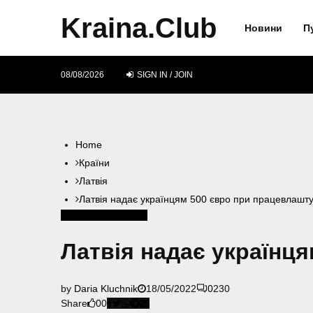
Kraina.Club
Новини
П
08/08/2026
SIGN IN / JOIN
Home
Країни
Латвія
Латвія надає українцям 500 євро при працевлашту
Латвія
Гроші
Робота
Латвія надає українц
by
Daria Kluchnik
18/05/2022
0
230
Share
0
0