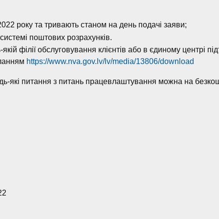
2022 року та тривають станом на день подачі заяви;
 системі поштових розрахунків.
якій філії обслуговування клієнтів або в єдиному центрі пі
иланням
https://www.nva.gov.lv/lv/media/13806/download
дь-які питання з питань працевлаштування можна на безкош
22