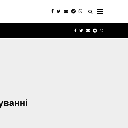
FACEBOOK
TWITTER
EMAIL
TELEGRAM
WHATSAPP
уванні