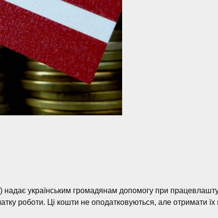
) надає українським громадянам допомогу при працевлаштув
чатку роботи. Ці кошти не оподатковуються, але отримати ї