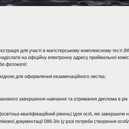
єстрація для участі в магістерському комплексному тесті (М
надіслати на офіційну електронну адресу приймальної комісі
бо фотокопії:
хідною для оформлення екзаменаційного листка;
ланового завершення навчання та отримання диплома в рік в
(освітньо-кваліфікаційний рівень) (для осіб, які завершили 
кової документації 086-3/о (у разі потреби створення особ