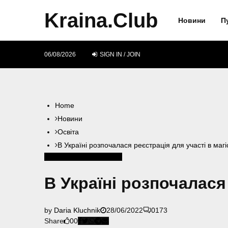
Kraina.Club
Новини
П
06/08/2026
SIGN IN / JOIN
Home
Новини
Освіта
В Україні розпочалася реєстрація для участі в магі
Освіта
Студенти
Україна
В Україні розпочалася
by
Daria Kluchnik
28/06/2022
0
173
Share
0
0