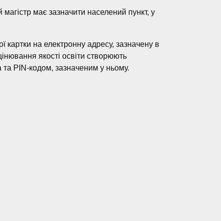
магістр має зазначити населений пункт, у
ої картки на електронну адресу, зазначену в
оцінювання якості освіти створюють
 та РIN-кодом, зазначеним у ньому.