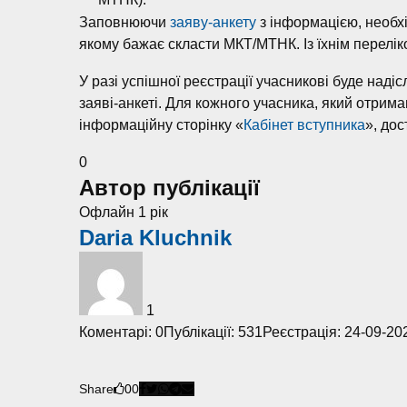
Заповнюючи
заяву-анкету
з інформацією, необх
якому бажає скласти МКТ/МТНК. Із їхнім перел
У разі успішної реєстрації учасникові буде наді
заяві-анкеті. Для кожного учасника, який отрим
інформаційну сторінку «
Кабінет вступника
», до
0
Автор публікації
Офлайн 1 рік
Daria Kluchnik
1
Коментарі: 0
Публікації: 531
Реєстрація: 24-09-20
Share
0
0