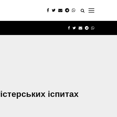
FACEBOOK
TWITTER
EMAIL
TELEGRAM
WHATSAPP
гістерських іспитах