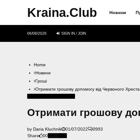
Kraina.Club
Новини
П
06/08/2026
SIGN IN / JOIN
Home
Новини
Гроші
Отримати грошову допомогу від Червоного Хреста 
Гроші
Допомога
Румунія
Отримати грошову доп
by
Daria Kluchnik
01/07/2022
0
993
Share
0
0