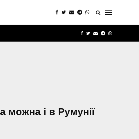
FACEBOOK
TWITTER
EMAIL
TELEGRAM
WHATSAPP
 можна і в Румунії