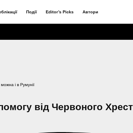
ублікації
Події
Editor’s Picks
Автори
можна і в Румунії
омогу від Червоного Хреста