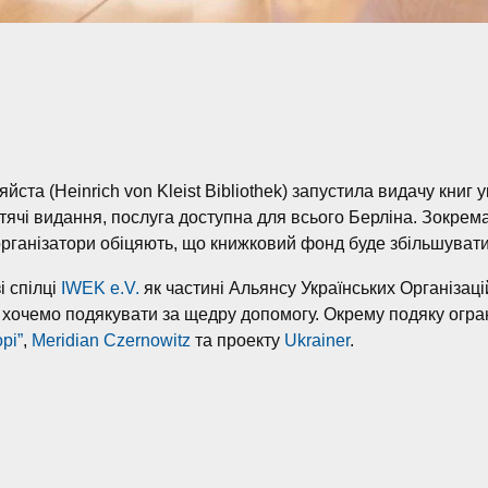
яйста (Heinrich von Kleist Bibliothek) запустила видачу книг
итячі видання, послуга доступна для всього Берліна. Зокре
організатори обіцяють, що книжковий фонд буде збільшуват
 спілці
IWEK e.V.
як частині Альянсу Українських Організаці
 хочемо подякувати за щедру допoмогу. Окрему подяку огр
рі”
,
Meridian Czernowitz
та проекту
Ukrainer
.