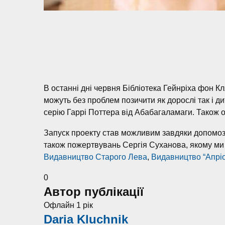
В останні дні червня Бібліотека Гейнріха фон Кл
можуть без проблем позичити як дорослі так і д
серію Гаррі Поттера від Абабагаламаги. Також 
Запуск проекту став можливим завдяки допомозі
також пожертвувань Сергія Суханова, якому ми
Видавництво Старого Лева
,
Видавництво “Апріо
0
Автор публікації
Офлайн 1 рік
Daria Kluchnik