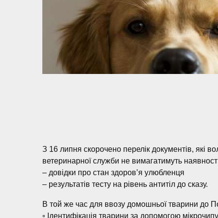
З 16 липня скорочено перелік документів, які в
ветеринарної служби не вимагатимуть наявност
– довідки про стан здоров’я улюбленця
– результатів тесту на рівень антитіл до сказу.
В той же час для ввозу домошньої тварини до П
▫️ Ідентифікація тварини за допомогою мікрочипу