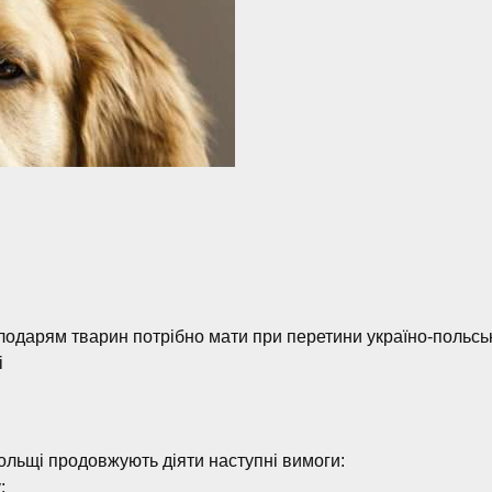
олодарям тварин потрібно мати при перетини україно-польсь
і
ольщі продовжують діяти наступні вимоги:
;