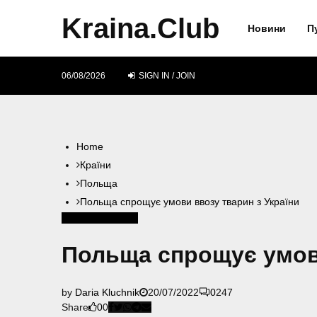
Kraina.Club
Новини
П
06/08/2026
SIGN IN / JOIN
Home
Країни
Польща
Польща спрощує умови ввозу тварин з України
Польща
Тварини
Польща спрощує умови
by
Daria Kluchnik
20/07/2022
0
247
Share
0
0