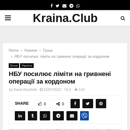
FACEBOOK
TWITTER
EMAIL
TELEGRAM
WHATSAPP
Kraina.Club
PRIMARY
MENU
Home
Новини
Гроші
НБУ посилює ліміти на гривнені операції за кордоном
Гроші
Україна
НБУ посилює ліміти на гривнені
операції за кордоном
by
Daria Kluchnik
22/07/2022
0
142
SHARE
0
0