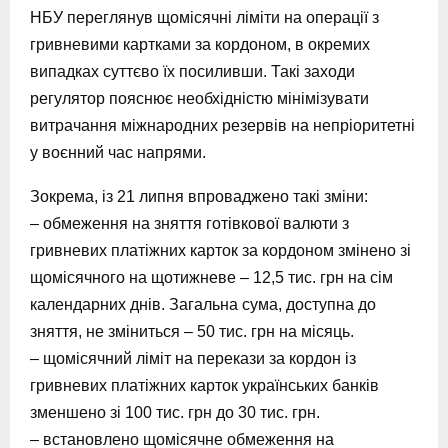
НБУ переглянув щомісячні ліміти на операції з
гривневими картками за кордоном, в окремих
випадках суттєво їх посиливши. Такі заходи
регулятор пояснює необхідністю мінімізувати
витрачання міжнародних резервів на непріоритетні
у воєнний час напрями.
Зокрема, із 21 липня впроваджено такі зміни:
– обмеження на зняття готівкової валюти з
гривневих платіжних карток за кордоном змінено зі
щомісячного на щотижневе – 12,5 тис. грн на сім
календарних днів. Загальна сума, доступна до
зняття, не зміниться – 50 тис. грн на місяць.
– щомісячний ліміт на перекази за кордон із
гривневих платіжних карток українських банків
зменшено зі 100 тис. грн до 30 тис. грн.
– встановлено щомісячне обмеження на