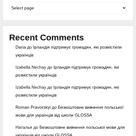
C
o
u
n
t
Recent Comments
r
y
Daria
до
Ірландія підтримує громадян, які розмістили
M
українців
e
n
Izabella.Nechay
до
Ірландія підтримує громадян, які
y
розмістили українців
Izabella.Nechay
до
Ірландія підтримує громадян, які
розмістили українців
Roman Pravorskyi
до
Безкоштовне вивчення польської
мови для українців від школи GLOSSA
Наталья
до
Безкоштовне вивчення польської мови для
українців від школи GLOSSA