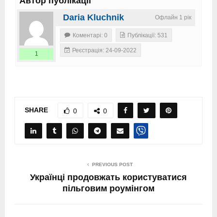
Автор публікації
Daria Kluchnik
Офлайн 1 рік
Коментарі: 0
Публікації: 531
Реєстрація: 24-09-2022
1
SHARE
0
0
PREVIOUS POST
Українці продовжать користуватися
пільговим роумінгом