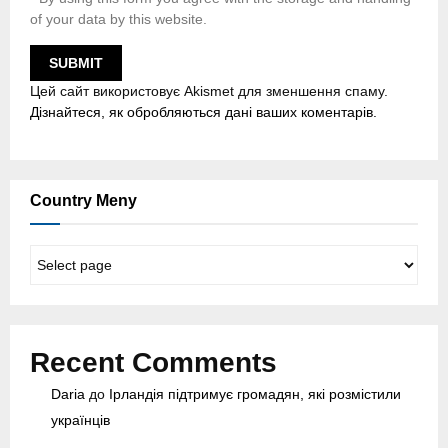
of your data by this website.
Цей сайт використовує Akismet для зменшення спаму.
Дізнайтеся, як обробляються дані ваших коментарів.
Country Meny
C
o
u
n
t
Recent Comments
r
y
Daria
до
Ірландія підтримує громадян, які розмістили
M
українців
e
n