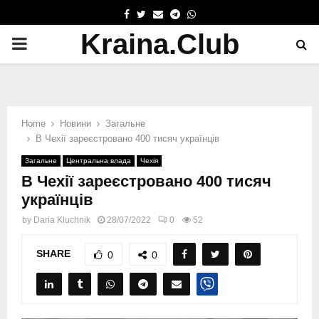
FACEBOOK
TWITTER
EMAIL
TELEGRAM
WHATSAPP
Kraina.Club
PRIMARY
MENU
Home
Новини
Загальне
В Чехії зареєстровано 400 тисяч українців
Загальне
Центральна влада
Чехія
В Чехії зареєстровано 400 тисяч
українців
by
Daria Kluchnik
28/07/2022
0
52
SHARE
0
0