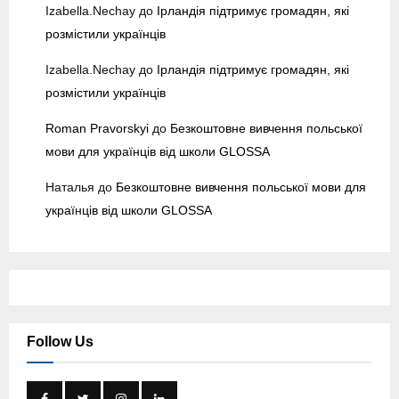
Izabella.Nechay
до
Ірландія підтримує громадян, які
y
розмістили українців
Izabella.Nechay
до
Ірландія підтримує громадян, які
розмістили українців
Roman Pravorskyi
до
Безкоштовне вивчення польської
мови для українців від школи GLOSSA
Наталья
до
Безкоштовне вивчення польської мови для
українців від школи GLOSSA
Follow Us