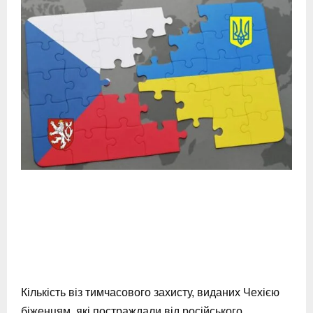
Кількість віз тимчасового захисту, виданих Чехією
біженцям, які постраждали від російського