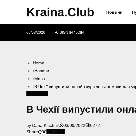
Kraina.Club
Новини
П
06/08/2026
SIGN IN / JOIN
Home
Новини
Мова
В Чехії випустили онлайн курс чеської мови для ук
Мова
Чехія
В Чехії випустили онл
by
Daria Kluchnik
03/09/2022
0
272
Share
0
0