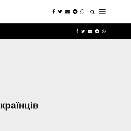
FACEBOOK
TWITTER
EMAIL
TELEGRAM
WHATSAPP
країнців