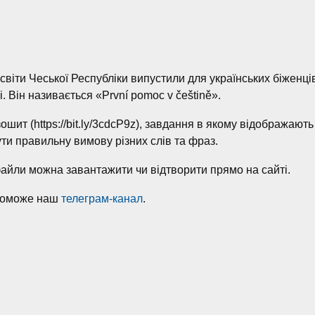
освіти Чеської Республіки випустили для українських біженц
. Він називається «První pomoc v češtině».
шит (https://bit.ly/3cdcP9z), завдання в якому відображають
ти правильну вимову різних слів та фраз.
айли можна завантажити чи відтворити прямо на сайті.
опоможе наш
телеграм-канал
.