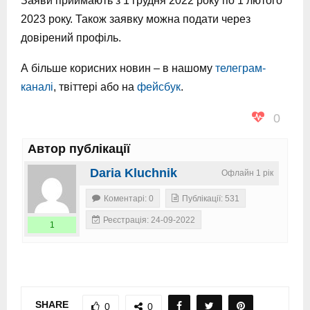
Заяви приймають з 1 грудня 2022 року по 1 лютого
2023 року. Також заявку можна подати через
довірений профіль.
А більше корисних новин – в нашому
телеграм-
каналі
, твіттері або на
фейсбук
.
0
Автор публікації
Daria Kluchnik
Офлайн 1 рік
Коментарі: 0
Публікації: 531
Реєстрація: 24-09-2022
1
SHARE
0
0