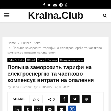
FACEBOOK
TWITTER
EMAIL
TELEGRAM
WHATSAPP
Kraina.Club
PRIMARY
MENU
Home
Editor's Picks
Польша заморозить тарифи на електроенергію та частково
компенсує витрати на опалення
Editor's Picks
Official
Гроші
Польща
Центральна влада
Польша заморозить тарифи на
електроенергію та частково
компенсує витрати на опалення
by
Daria Kluchnik
19/10/2022
0
213
SHARE
0
0