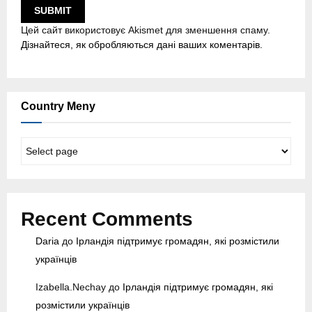
Цей сайт використовує Akismet для зменшення спаму.
Дізнайтеся, як обробляються дані ваших коментарів.
Country Meny
C
o
u
n
t
Recent Comments
r
y
Daria
до
Ірландія підтримує громадян, які розмістили
M
українців
e
n
Izabella.Nechay
до
Ірландія підтримує громадян, які
y
розмістили українців