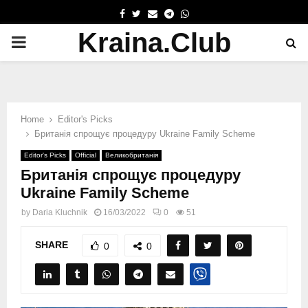
FACEBOOK
TWITTER
EMAIL
TELEGRAM
WHATSAPP
Kraina.Club
PRIMARY
MENU
Home
Editor's Picks
Британія спрощує процедуру Ukraine Family Scheme
Editor's Picks
Official
Великобританія
Британія спрощує процедуру
Ukraine Family Scheme
by
Daria Kluchnik
16/03/2022
0
51
SHARE
0
0