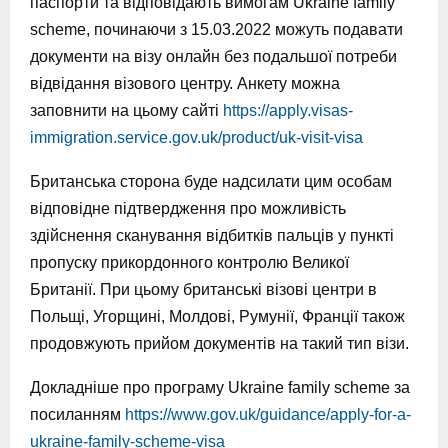
паспорти та відповідають вимогам Ukraine family
scheme, починаючи з 15.03.2022 можуть подавати
документи на візу онлайн без подальшої потреби
відвідання візового центру. Анкету можна
заповнити на цьому сайті
https://apply.visas-
immigration.service.gov.uk/product/uk-visit-visa
Британська сторона буде надсилати цим особам
відповідне підтвердження про можливість
здійснення сканування відбитків пальців у пункті
пропуску прикордонного контролю Великої
Британії. При цьому британські візові центри в
Польщі, Угорщині, Молдові, Румунії, Франції також
продовжують прийом документів на такий тип візи.
Докладніше про програму Ukraine family scheme за
посиланням
https://www.gov.uk/guidance/apply-for-a-
ukraine-family-scheme-visa