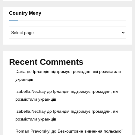
Country Meny
C
o
u
n
t
Recent Comments
r
y
Daria
до
Ірландія підтримує громадян, які розмістили
M
українців
e
n
Izabella.Nechay
до
Ірландія підтримує громадян, які
y
розмістили українців
Izabella.Nechay
до
Ірландія підтримує громадян, які
розмістили українців
Roman Pravorskyi
до
Безкоштовне вивчення польської