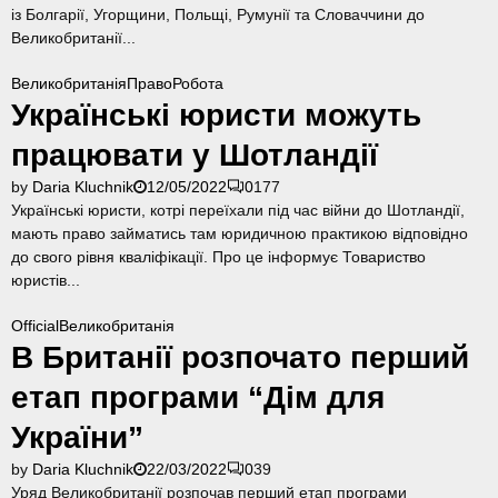
ц
із Болгарії, Угорщини, Польщі, Румунії та Словаччини до
і
Великобританії...
ч
е
Великобританія
Право
Робота
р
Українські юристи можуть
в
працювати у Шотландії
н
я
by
Daria Kluchnik
12/05/2022
0
177
Українські юристи, котрі переїхали під час війни до Шотландії,
мають право займатись там юридичною практикою відповідно
до свого рівня кваліфікації. Про це інформує Товариство
юристів...
Official
Великобританія
В Британії розпочато перший
етап програми “Дім для
України”
by
Daria Kluchnik
22/03/2022
0
39
Уряд Великобританії розпочав перший етап програми