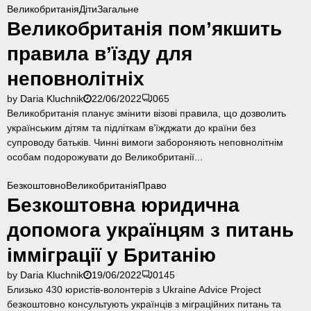
S
Великобританія
Діти
Загальне
и
u
Великобританія пом’якшить
т
p
к
правила в’їзду для
e
и
r
д
неповнолітніх
s
о
p
by
Daria Kluchnik
22/06/2022
0
65
Б
o
Великобританія планує змінити візові правила, що дозволить
р
n
українським дітям та підліткам в’їжджати до країни без
и
s
супроводу батьків. Чинні вимоги забороняють неповнолітнім
т
o
особам подорожувати до Великобританії...
а
r
н
s
Безкоштовно
Великобританія
Право
і
c
Безкоштовна юридична
ї
h
в
допомога українцям з питань
e
і
m
д
імміграції у Британію
e
W
by
Daria Kluchnik
19/06/2022
0
145
i
Близько 430 юристів-волонтерів з Ukraine Advice Project
z
безкоштовно консультують українців з міграційних питань та
z