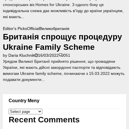
спонсорських віз Homes for Ukraine. З одного боку ця
індивідуальна схема дає можливість в’їзду до країни українцям,
які мають...
Editor's Picks
Official
Великобританія
Британія спрощує процедуру
Ukraine Family Scheme
by
Daria Kluchnik
16/03/2022
0
51
Урядом Великої Британії прийнято рішення, що громадяни
України, які мають дійсні закордонні паспорти та відповідають
вимогам Ukraine family scheme, починаючи з 15.03.2022 можуть
подавати документи...
Country Meny
Country
Meny
Recent Comments