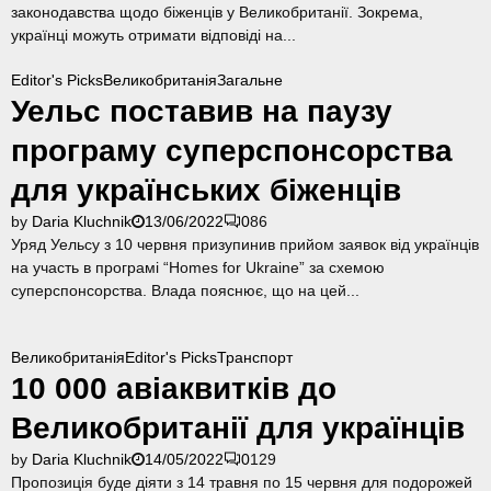
законодавства щодо біженців у Великобританії. Зокрема,
A
українці можуть отримати відповіді на...
i
r
Editor's Picks
Великобританія
Загальне
м
Уельс поставив на паузу
о
ж
програму суперспонсорства
н
а
для українських біженців
о
by
Daria Kluchnik
13/06/2022
0
86
т
Уряд Уельсу з 10 червня призупинив прийом заявок від українців
р
на участь в програмі “Homes for Ukraine” за схемою
и
суперспонсорства. Влада пояснює, що на цей...
м
а
т
Великобританія
Editor's Picks
Транспорт
и
10 000 авіаквитків до
д
о
Великобританії для українців
к
і
by
Daria Kluchnik
14/05/2022
0
129
н
Пропозиція буде діяти з 14 травня по 15 червня для подорожей