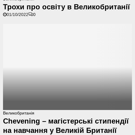
р
Трохи про освіту в Великобританії
о
01/10/2022
0
х
и
п
р
о
о
с
в
і
т
у
в
В
е
л
и
C
Великобританія
к
h
Chevening – магістерські стипендії
о
e
на навчання у Великій Британії
б
v