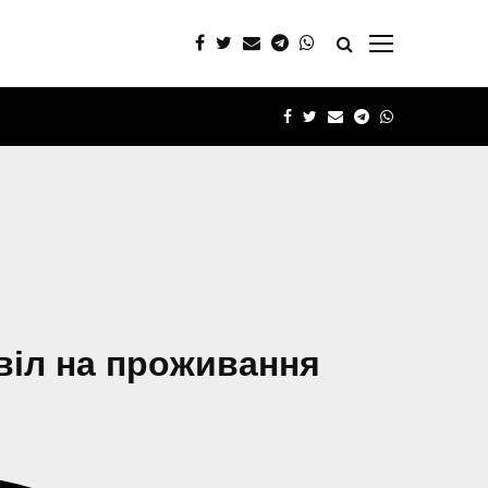
FACEBOOK
TWITTER
EMAIL
TELEGRAM
WHATSAPP
звіл на проживання