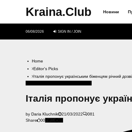
Kraina.Club
Новини
П
06/08/2026
SIGN IN / JOIN
Home
Editor's Picks
Італія пропонує українським біженцям річний дозв
Editor's Picks
Official
Загальне
Італія
Італія пропонує укра
by
Daria Kluchnik
21/03/2022
0
81
Share
0
0