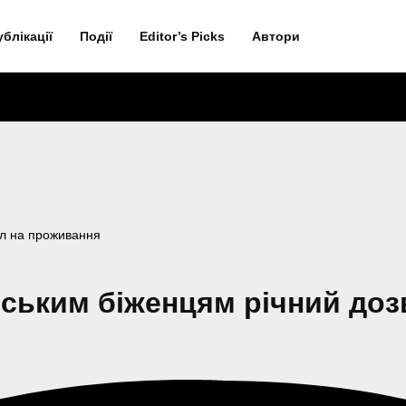
ублікації
Події
Editor’s Picks
Автори
іл на проживання
їнським біженцям річний до