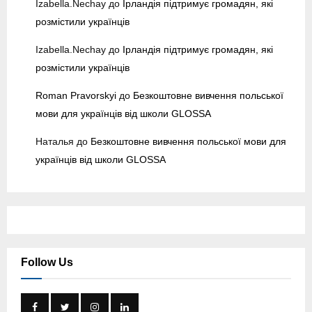
Izabella.Nechay
до
Ірландія підтримує громадян, які
y
розмістили українців
Izabella.Nechay
до
Ірландія підтримує громадян, які
розмістили українців
Roman Pravorskyi
до
Безкоштовне вивчення польської
мови для українців від школи GLOSSA
Наталья
до
Безкоштовне вивчення польської мови для
українців від школи GLOSSA
Follow Us