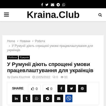
FACEBOOK
TWITTER
EMAIL
TELEGRAM
WHATSAPP
Kraina.Club
PRIMARY
MENU
Home
Новини
Робота
У Румунії діють спрощені умови працевлаштування для
українців
Робота
Румунія
У Румунії діють спрощені умови
працевлаштування для українців
by
Daria Kluchnik
10/05/2022
0
33
SHARE
0
0