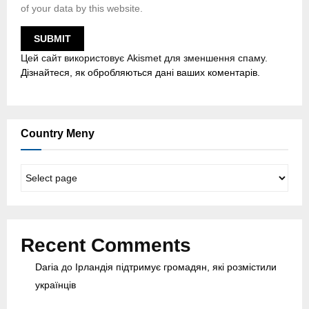
of your data by this website.
Цей сайт використовує Akismet для зменшення спаму.
Дізнайтеся, як обробляються дані ваших коментарів.
Country Meny
C
o
u
n
t
Recent Comments
r
y
Daria
до
Ірландія підтримує громадян, які розмістили
M
українців
e
n