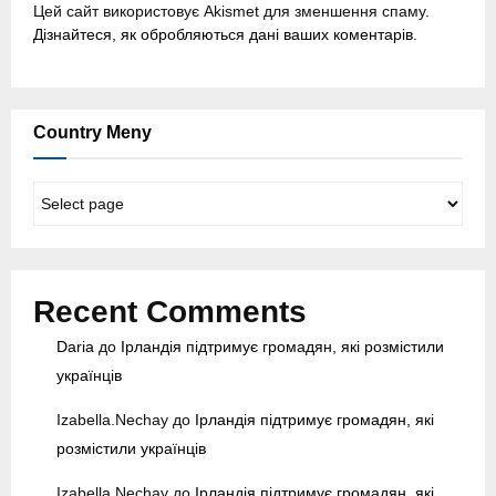
Цей сайт використовує Akismet для зменшення спаму.
Дізнайтеся, як обробляються дані ваших коментарів.
Country Meny
C
o
u
n
t
Recent Comments
r
y
Daria
до
Ірландія підтримує громадян, які розмістили
M
українців
e
n
Izabella.Nechay
до
Ірландія підтримує громадян, які
y
розмістили українців
Izabella.Nechay
до
Ірландія підтримує громадян, які