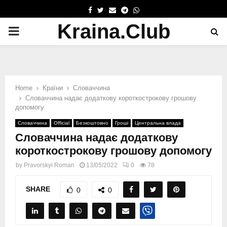
FACEBOOK
TWITTER
EMAIL
TELEGRAM
WHATSAPP
Kraina.Club
PRIMARY
MENU
Home
Країни
Словаччина
Словаччина надає додаткову короткострокову грошову
допомогу
Словаччина
Official
Безкоштовно
Гроші
Центральна влада
Словаччина надає додаткову
короткострокову грошову допомогу
by
Pravorskyi Roman
13/05/2022
0
78
SHARE
0
0