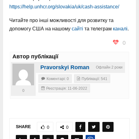
https://help.unhcr.org/slovakia/uk/cash-assistance/
Читайте про інші можливості для розвитку та
допомогу США на нашому
сайті
та телеграм
каналі
.
0
Автор публікації
Pravorskyi Roman
Офлайн 2 роки
Коментарі: 0
Публікації: 541
Реєстрація: 11-06-2022
0
SHARE
0
0