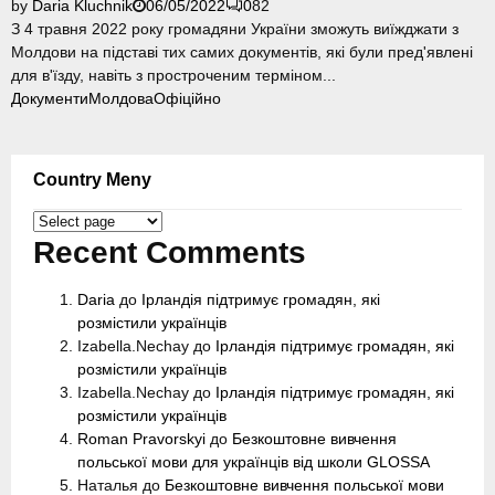
by
Daria Kluchnik
06/05/2022
0
82
З 4 травня 2022 року громадяни України зможуть виїжджати з
Молдови на підставі тих самих документів, які були пред'явлені
для в'їзду, навіть з простроченим терміном...
Документи
Молдова
Офіційно
Country Meny
Country
Meny
Recent Comments
Daria
до
Ірландія підтримує громадян, які
розмістили українців
Izabella.Nechay
до
Ірландія підтримує громадян, які
розмістили українців
Izabella.Nechay
до
Ірландія підтримує громадян, які
розмістили українців
Roman Pravorskyi
до
Безкоштовне вивчення
польської мови для українців від школи GLOSSA
Наталья
до
Безкоштовне вивчення польської мови