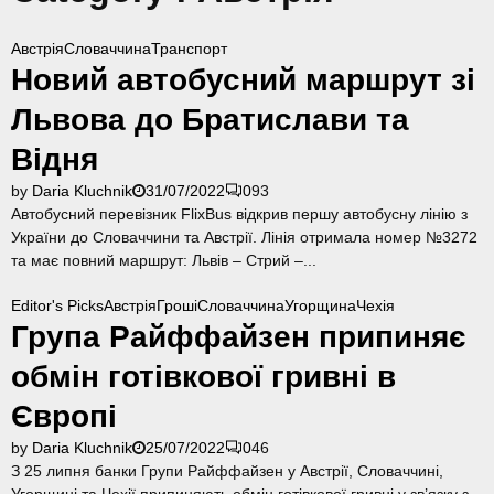
в
н
і
и
а
в
Австрія
Словаччина
Транспорт
д
м
в
Новий автобусний маршрут зі
л
і
А
я
с
Львова до Братислави та
в
п
я
с
о
ц
Відня
т
ч
ь
р
by
Daria Kluchnik
31/07/2022
0
93
а
і
Автобусний перевізник FlixBus відкрив першу автобусну лінію з
т
ї
України до Словаччини та Австрії. Лінія отримала номер №3272
к
та має повний маршрут: Львів – Стрий –...
у
б
Editor's Picks
Австрія
Гроші
Словаччина
Угорщина
Чехія
і
Група Райффайзен припиняє
з
н
обмін готівкової гривні в
е
с
Європі
у
by
Daria Kluchnik
25/07/2022
0
46
в
З 25 липня банки Групи Райффайзен у Австрії, Словаччині,
А
Угорщині та Чехії припиняють обмін готівкової гривні у зв’язку з