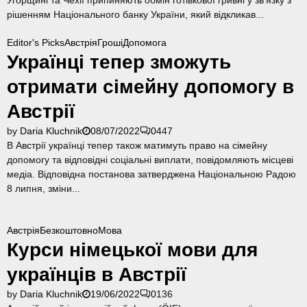
в
рішенням Національного банку України, який відкликав...
с
т
Editor's Picks
Австрія
Гроші
Допомога
р
Українці тепер зможуть
і
ї
отримати сімейну допомогу в
Австрії
by
Daria Kluchnik
08/07/2022
0
447
В Австрії українці тепер також матимуть право на сімейну
допомогу та відповідні соціальні виплати, повідомляють місцеві
медіа. Відповідна постанова затверджена Національною Радою
8 липня, зміни...
Австрія
Безкоштовно
Мова
Курси німецької мови для
українців в Австрії
by
Daria Kluchnik
19/06/2022
0
136