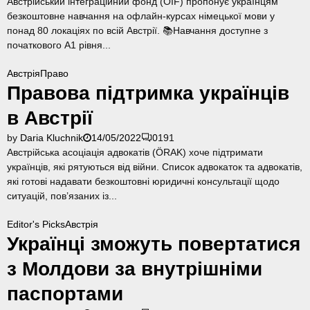
Австрійський інтеграційний фонд (ÖIF) пропонує українцям
безкоштовне навчання на офлайн-курсах німецької мови у
понад 80 локаціях по всій Австрії. 📚Навчання доступне з
початкового А1 рівня...
Австрія
Право
Правова підтримка українців
в Австрії
by
Daria Kluchnik
14/05/2022
0
191
Австрійська асоціація адвокатів (ÖRAK) хоче підтримати
українців, які рятуються від війни. Список адвокаток та адвокатів,
які готові надавати безкоштовні юридичні консультації щодо
ситуацій, пов’язаних із...
Editor's Picks
Австрія
Українці зможуть повертатися
з Молдови за внутрішніми
паспортами