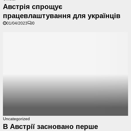
в
Австрія спрощує
с
працевлаштування для українців
т
р
01/04/2023
0
і
я
с
п
р
о
щ
у
є
п
р
а
ц
е
в
В
Uncategorized
л
А
В Австрії засновано перше
а
в