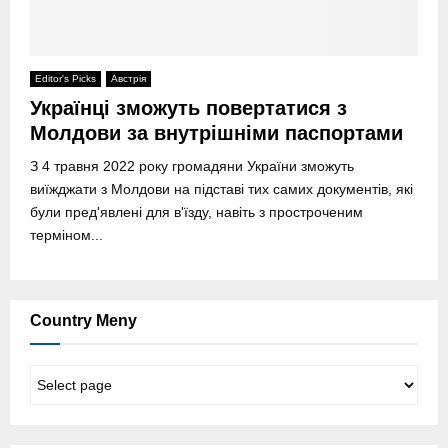
Editor's Picks
Австрія
Українці зможуть повертатися з
Молдови за внутрішніми паспортами
З 4 травня 2022 року громадяни України зможуть
виїжджати з Молдови на підставі тих самих документів, які
були пред'явлені для в'їзду, навіть з простроченим
терміном...
Country Meny
C
o
u
n