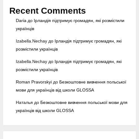
t
Recent Comments
r
y
Daria
до
Ірландія підтримує громадян, які розмістили
M
українців
e
n
Izabella.Nechay
до
Ірландія підтримує громадян, які
y
розмістили українців
Izabella.Nechay
до
Ірландія підтримує громадян, які
розмістили українців
Roman Pravorskyi
до
Безкоштовне вивчення польської
мови для українців від школи GLOSSA
Наталья
до
Безкоштовне вивчення польської мови для
українців від школи GLOSSA