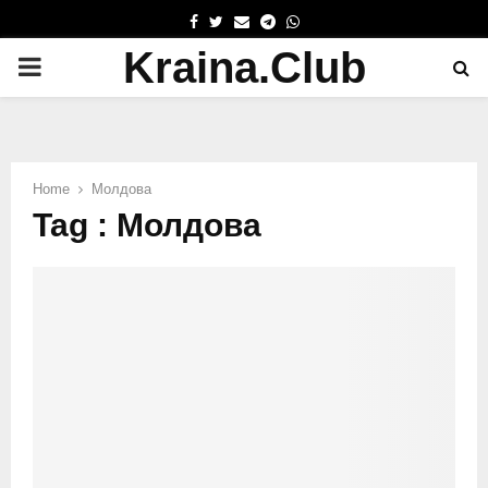
FACEBOOK
TWITTER
EMAIL
TELEGRAM
WHATSAPP
Kraina.Club
PRIMARY
MENU
Home
Молдова
Tag : Молдова